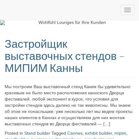
Custom
expo24seven
made
Застройщик
eventware
выставочных стендов –
МИПИМ Канны
Мы построим Ваш выставочный стенд Каким бы удивительно
красивым ни было место расположения каннского Дворца
фестивалей, любой экспонент в курсе, что условия для
застройки стендов здесь далеко не так живописны. Мы знаем
об этом не понаслышке: уже несколько лет мы ведем проекты
наших клиентов в Каннах и осуществляем для них монтаж
выставочных стендов во Дворце фестивалей — […]
Posted in
Stand builder
Tagged
Cannes
,
exhibit builder
,
mipim
,