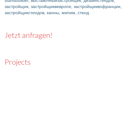
standbuilder
,
выставочныйзастройщик
,
дизайнстендов
,
застройщик
,
застройщиквевропе
,
застройщиквофранции
,
застройщикстендов
,
канны
,
мипим
,
стенд
Jetzt anfragen!
Projects