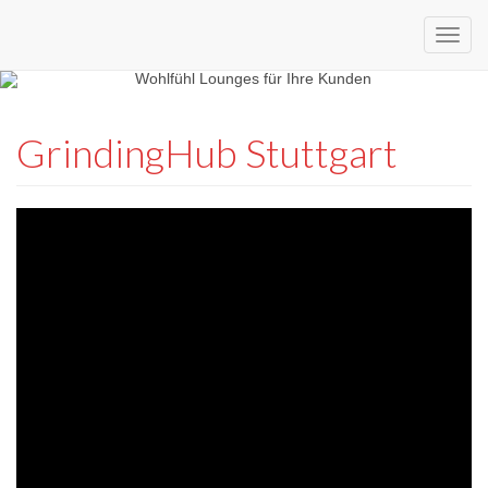
Custom
expo24seven
made
GrindingHub Stuttgart
eventware