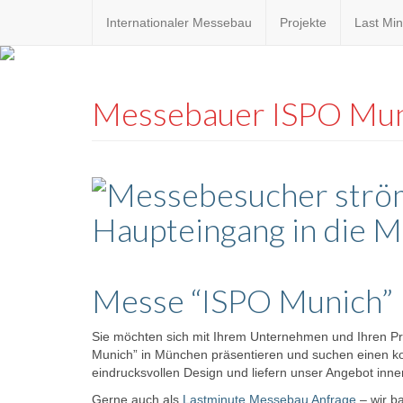
Internationaler Messebau
Projekte
Last Min
Custom
expo24sev
made
Messebauer ISPO Mu
eventware
Messe “ISPO Munich”
Sie möchten sich mit Ihrem Unternehmen und Ihren Pr
Munich” in München präsentieren und suchen einen k
eindrucksvollen Design und liefern unser Angebot inne
Gerne auch als
Lastminute Messebau Anfrage
– wir b