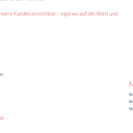
 unsere Kunden erreichbar – egal wo auf der Welt und
om
N
Me
M
M
al