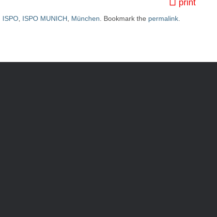
print
d
ISPO
,
ISPO MUNICH
,
München
. Bookmark the
permalink
.