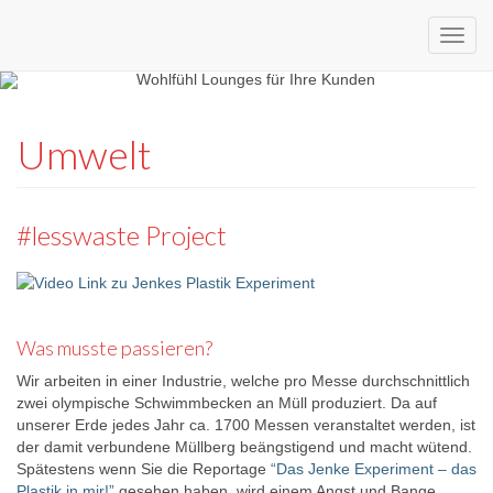
Custom
expo24seven
made
Umwelt
eventware
#lesswaste Project
Was musste passieren?
Wir arbeiten in einer Industrie, welche pro Messe durchschnittlich
zwei olympische Schwimmbecken an Müll produziert. Da auf
unserer Erde jedes Jahr ca. 1700 Messen veranstaltet werden, ist
der damit verbundene Müllberg beängstigend und macht wütend.
Spätestens wenn Sie die Reportage
“Das Jenke Experiment – das
Plastik in mir!”
gesehen haben, wird einem Angst und Bange.