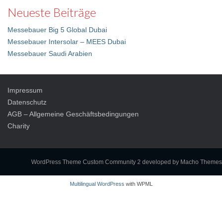
Neueste Beiträge
Messebauer Big 5 Global Dubai
Messebauer Intersolar – MEES Dubai
Messebauer Saudi Arabien
Impressum
Datenschutz
AGB – Allgemeine Geschäftsbedingungen
Charity
WordPress Theme Custom Community 2
developed by Macho Themes
Multilingual WordPress
with WPML