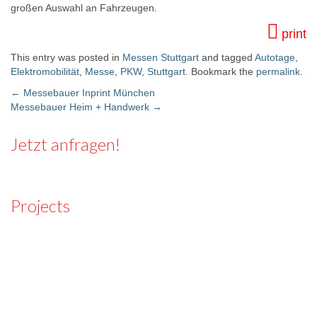
großen Auswahl an Fahrzeugen.
print
This entry was posted in
Messen Stuttgart
and tagged
Autotage
,
Elektromobilität
,
Messe
,
PKW
,
Stuttgart
. Bookmark the
permalink
.
←
Messebauer Inprint München
Messebauer Heim + Handwerk
→
Post navigation
Jetzt anfragen!
Projects