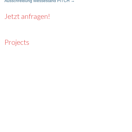
Ausschreibung Messestand PITCH
→
Post navigation
Jetzt anfragen!
Projects