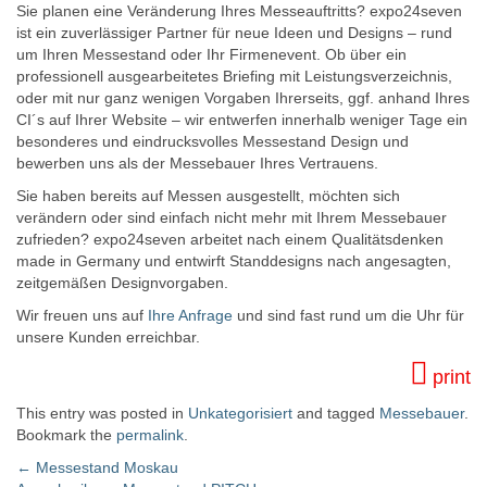
Sie planen eine Veränderung Ihres Messeauftritts? expo24seven
ist ein zuverlässiger Partner für neue Ideen und Designs – rund
um Ihren Messestand oder Ihr Firmenevent. Ob über ein
professionell ausgearbeitetes Briefing mit Leistungsverzeichnis,
oder mit nur ganz wenigen Vorgaben Ihrerseits, ggf. anhand Ihres
CI´s auf Ihrer Website – wir entwerfen innerhalb weniger Tage ein
besonderes und eindrucksvolles Messestand Design und
bewerben uns als der Messebauer Ihres Vertrauens.
Sie haben bereits auf Messen ausgestellt, möchten sich
verändern oder sind einfach nicht mehr mit Ihrem Messebauer
zufrieden? expo24seven arbeitet nach einem Qualitätsdenken
made in Germany und entwirft Standdesigns nach angesagten,
zeitgemäßen Designvorgaben.
Wir freuen uns auf
Ihre Anfrage
und sind fast rund um die Uhr für
unsere Kunden erreichbar.
print
This entry was posted in
Unkategorisiert
and tagged
Messebauer
.
Bookmark the
permalink
.
←
Messestand Moskau