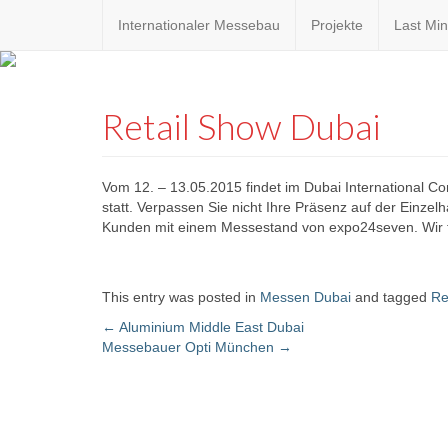
Internationaler Messebau
Projekte
Last Min
Custom
expo24sev
made
Retail Show Dubai
eventware
Vom 12. – 13.05.2015 findet im Dubai International Co
statt. Verpassen Sie nicht Ihre Präsenz auf der Einze
Kunden mit einem Messestand von expo24seven. Wir f
This entry was posted in
Messen Dubai
and tagged
Re
←
Aluminium Middle East Dubai
Messebauer Opti München
→
Post navigation