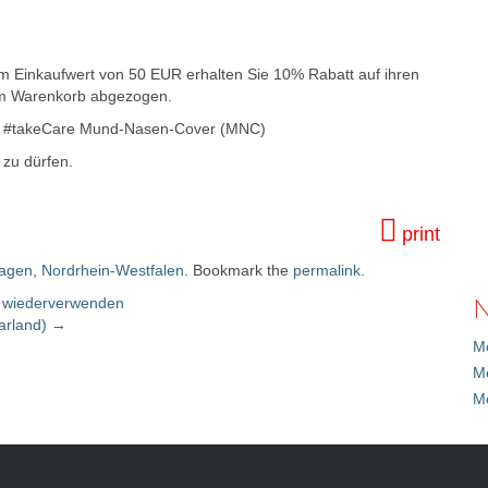
em Einkaufwert von 50 EUR erhalten Sie 10% Rabatt auf ihren
im Warenkorb abgezogen.
n #takeCare Mund-Nasen-Cover (MNC)
zu dürfen.
print
agen
,
Nordrhein-Westfalen
. Bookmark the
permalink
.
N
d wiederverwenden
arland)
→
Me
M
M