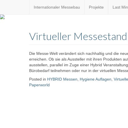
Internationaler Messebau
Projekte
Last Min
Custom
expo24sev
made
Virtueller Messestand
eventware
Die Messe-Welt verändert sich nachhaltig und die neu
erreichen. Ob sie als Aussteller mit ihren Produkten 
ausstellen, parallel im Zuge einer Hybrid Veranstaltun
Bürobedarf teilnehmen oder nur in der virtuellen Mess
Posted in
HYBRID Messen
,
Hygiene Auflagen
,
Virtuel
Paperworld