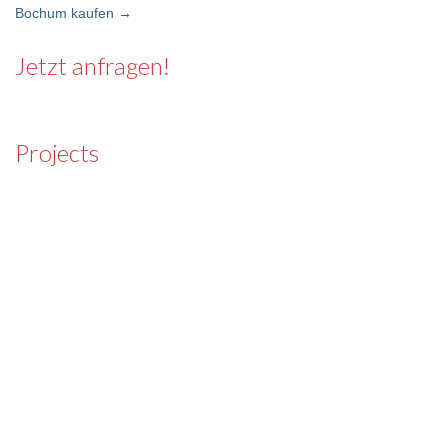
Post navigation
Bochum kaufen
→
Jetzt anfragen!
Projects