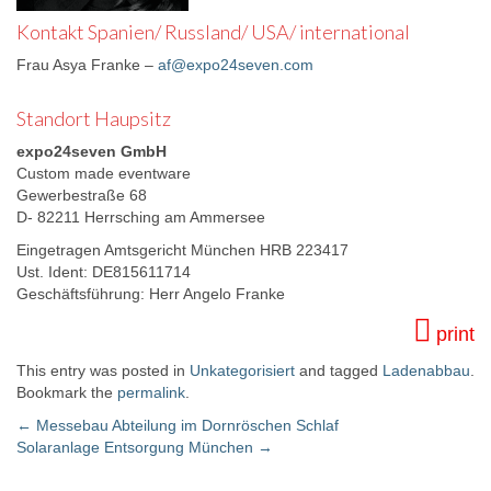
Kontakt Spanien/ Russland/ USA/ international
Frau Asya Franke –
af@expo24seven.com
Standort Haupsitz
expo24seven GmbH
Custom made eventware
Gewerbestraße 68
D- 82211 Herrsching am Ammersee
Eingetragen Amtsgericht München HRB 223417
Ust. Ident: DE815611714
Geschäftsführung: Herr Angelo Franke
print
This entry was posted in
Unkategorisiert
and tagged
Ladenabbau
.
Bookmark the
permalink
.
←
Messebau Abteilung im Dornröschen Schlaf
Solaranlage Entsorgung München
→
Post navigation