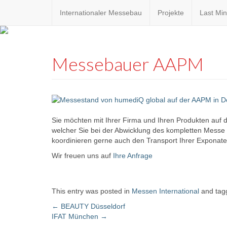
Internationaler Messebau
Projekte
Last Min
Custom
expo24sev
made
Messebauer AAPM
eventware
Sie möchten mit Ihrer Firma und Ihren Produkten auf
welcher Sie bei der Abwicklung des kompletten Messe P
koordinieren gerne auch den Transport Ihrer Exponate
Wir freuen uns auf
Ihre Anfrage
This entry was posted in
Messen International
and ta
←
BEAUTY Düsseldorf
IFAT München
→
Post navigation