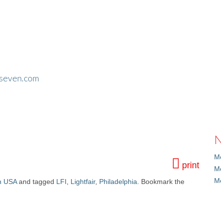
seven.com
N
Me
print
M
M
n USA
and tagged
LFI
,
Lightfair
,
Philadelphia
. Bookmark the