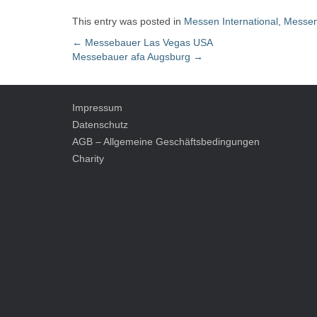
This entry was posted in
Messen International
,
Messe
←
Messebauer Las Vegas USA
Messebauer afa Augsburg
→
Post navigation
Impressum
Datenschutz
AGB – Allgemeine Geschäftsbedingungen
Charity