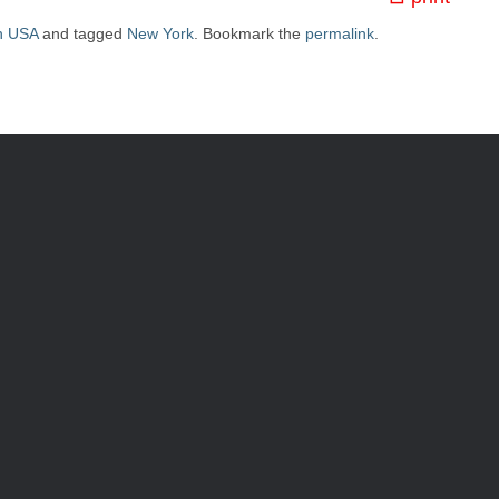
n USA
and tagged
New York
. Bookmark the
permalink
.