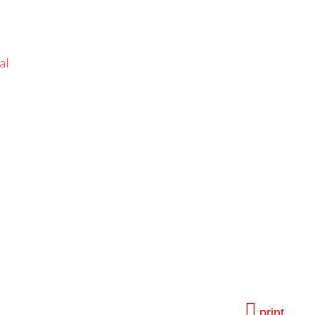
al
print