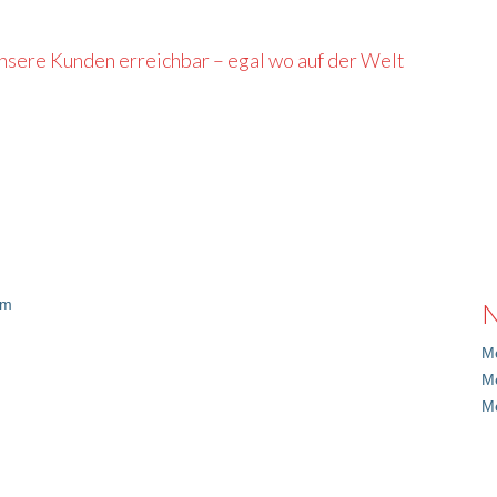
 unsere Kunden erreichbar – egal wo auf der Welt
om
N
Me
M
M