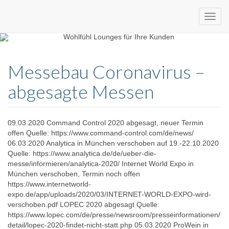
Custom
expo24seven
made
Messebau Coronavirus –
eventware
abgesagte Messen
09.03.2020 Command Control 2020 abgesagt, neuer Termin
offen Quelle: https://www.command-control.com/de/news/
06.03.2020 Analytica in München verschoben auf 19.-22.10.2020
Quelle: https://www.analytica.de/de/ueber-die-
messe/informieren/analytica-2020/ Internet World Expo in
München verschoben, Termin noch offen
https://www.internetworld-
expo.de/app/uploads/2020/03/INTERNET-WORLD-EXPO-wird-
verschoben.pdf LOPEC 2020 abgesagt Quelle:
https://www.lopec.com/de/presse/newsroom/presseinformationen/
detail/lopec-2020-findet-nicht-statt.php 05.03.2020 ProWein in