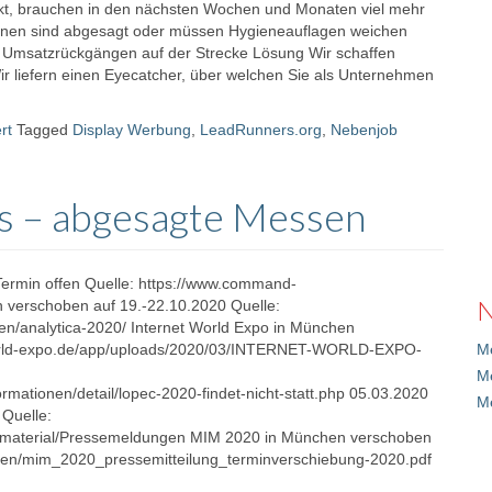
t, brauchen in den nächsten Wochen und Monaten viel mehr
onen sind abgesagt oder müssen Hygieneauflagen weichen
msatzrückgängen auf der Strecke Lösung Wir schaffen
r liefern einen Eyecatcher, über welchen Sie als Unternehmen
rt
Tagged
Display Werbung
,
LeadRunners.org
,
Nebenjob
s – abgesagte Messen
ermin offen Quelle: https://www.command-
N
n verschoben auf 19.-22.10.2020 Quelle:
ren/analytica-2020/ Internet World Expo in München
tworld-expo.de/app/uploads/2020/03/INTERNET-WORLD-EXPO-
Me
M
mationen/detail/lopec-2020-findet-nicht-statt.php 05.03.2020
M
 Quelle:
material/Pressemeldungen MIM 2020 in München verschoben
ien/mim_2020_pressemitteilung_terminverschiebung-2020.pdf