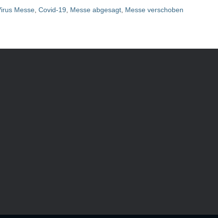
irus Messe
,
Covid-19
,
Messe abgesagt
,
Messe verschoben