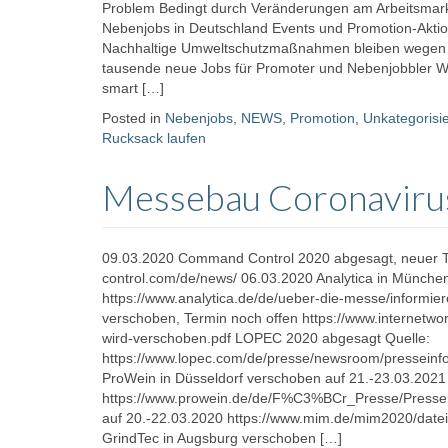
Problem Bedingt durch Veränderungen am Arbeitsmark
Nebenjobs in Deutschland Events und Promotion-Akti
Nachhaltige Umweltschutzmaßnahmen bleiben wegen U
tausende neue Jobs für Promoter und Nebenjobbler Wi
smart […]
Posted in
Nebenjobs
,
NEWS
,
Promotion
,
Unkategorisie
Rucksack laufen
Messebau Coronaviru
09.03.2020 Command Control 2020 abgesagt, neuer T
control.com/de/news/ 06.03.2020 Analytica in Münche
https://www.analytica.de/de/ueber-die-messe/informie
verschoben, Termin noch offen https://www.interne
wird-verschoben.pdf LOPEC 2020 abgesagt Quelle:
https://www.lopec.com/de/presse/newsroom/presseinfor
ProWein in Düsseldorf verschoben auf 21.-23.03.2021
https://www.prowein.de/de/F%C3%BCr_Presse/Presse
auf 20.-22.03.2020 https://www.mim.de/mim2020/date
GrindTec in Augsburg verschoben […]