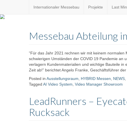
Internationaler Messebau
Projekte
Last Min
Custom
expo24sev
made
Messebau Abteilung i
eventware
“Für das Jahr 2021 rechnen wir mit keinem normalen
schwierigen Umständen der COVID 19 Pandemie an und
verlagern Kundenmaterialien und wichtige Bauteile in
Zeit ab!” berichtet Angelo Franke, Geschäftsführer d
Posted in
Ausstellungsraum
,
HYBRID Messen
,
NEWS
,
Tagged
AI Video System
,
Video Manager Showroom
LeadRunners – Eyecat
Rucksack