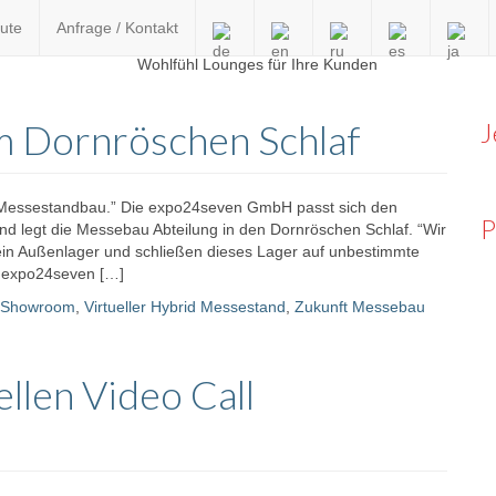
ute
Anfrage / Kontakt
en
m Dornröschen Schlaf
J
 Messestandbau.” Die expo24seven GmbH passt sich den
P
 legt die Messebau Abteilung in den Dornröschen Schlaf. “Wir
 ein Außenlager und schließen dieses Lager auf unbestimmte
er expo24seven […]
Showroom
,
Virtueller Hybrid Messestand
,
Zukunft Messebau
llen Video Call