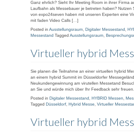
Ganz ehrlich? Sieht Ihr Meeting Room in ihrer Firma 
Laufbahn als Messebauer je betreten haben? Nutzen Sie
von expo24seven haben mit unseren Experten eine Vis
mit faden Video Calls […]
Posted in
Ausstellungsraum
,
Digitaler Messestand
,
HY
Messestand
Tagged
Ausstellungsraum
,
Besprechungs
Virtueller hybrid Mes
Sie planen die Teilnahme an einer virtuellen hybrid 
an einem hybrid Summit im Düsseldorfer Messegeländ
Neukundengewinnung am virutellen Messetand Besuchen
an Sie und würde mich über Ihr Feedback sehr freuen
Posted in
Digitaler Messestand
,
HYBRID Messen
,
Mes
Tagged
Düsseldorf
,
Hybrid Messe
,
Virtueller Messesta
Virtueller hybrid Mes