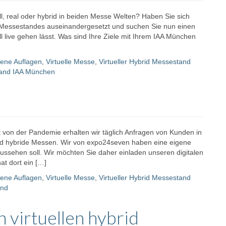
ll, real oder hybrid in beiden Messe Welten? Haben Sie sich
den Messestandes auseinandergesetzt und suchen Sie nun einen
ll live gehen lässt. Was sind Ihre Ziele mit Ihrem IAA München
ene Auflagen
,
Virtuelle Messe
,
Virtueller Hybrid Messestand
stand IAA München
st von der Pandemie erhalten wir täglich Anfragen von Kunden in
und hybride Messen. Wir von expo24seven haben eine eigene
ussehen soll. Wir möchten Sie daher einladen unseren digitalen
t dort ein […]
ene Auflagen
,
Virtuelle Messe
,
Virtueller Hybrid Messestand
and
n virtuellen hybrid