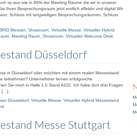
auch so aus wie in 80% der Meeting Räume die wir in unserer
 Ihren Besprechungsraum jetzt endlich effektiv und digital Wir
ion. Schluss mit langweiligen Besprechungsräumen, Schluss
BRID Messen
,
Showroom
,
Virtuelle Messe
,
Virtueller Hybrid
raum
,
Meeting Raum
,
Showroom
,
Virtueller Welcome Desk
sestand Düsseldorf
Messe in Düsseldorf oder möchten mit einem realen Messestand
e teilnehmen? Unternehmer lernen erfolgreiche
N
 Sie mich in Halle 1.0 Stand A102. Ich habe dort drei Fragen
. […]
Me
sen Düsseldorf
,
Virtuelle Messe
,
Virtueller Hybrid Messestand
M
nd
M
sestand Messe Stuttgart