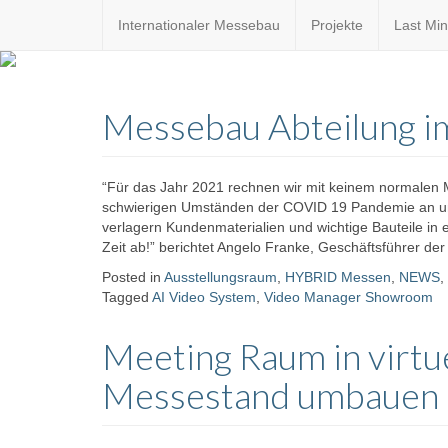
Internationaler Messebau
Projekte
Last Min
Custom
expo24sev
made
Messebau Abteilung i
eventware
“Für das Jahr 2021 rechnen wir mit keinem normalen
schwierigen Umständen der COVID 19 Pandemie an und
verlagern Kundenmaterialien und wichtige Bauteile in
Zeit ab!” berichtet Angelo Franke, Geschäftsführer d
Posted in
Ausstellungsraum
,
HYBRID Messen
,
NEWS
,
Tagged
AI Video System
,
Video Manager Showroom
Meeting Raum in virtue
Messestand umbauen