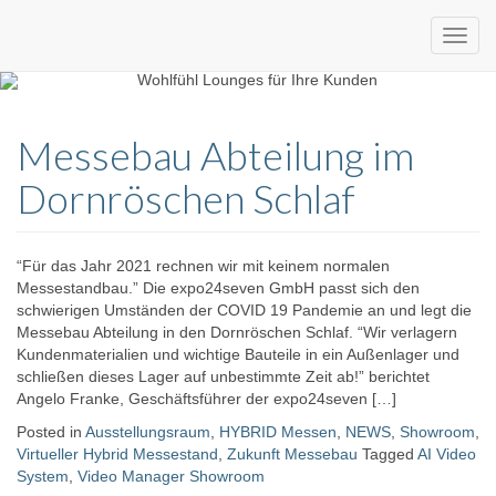
Custom
expo24seven
made
Messebau Abteilung im
eventware
Dornröschen Schlaf
“Für das Jahr 2021 rechnen wir mit keinem normalen
Messestandbau.” Die expo24seven GmbH passt sich den
schwierigen Umständen der COVID 19 Pandemie an und legt die
Messebau Abteilung in den Dornröschen Schlaf. “Wir verlagern
Kundenmaterialien und wichtige Bauteile in ein Außenlager und
schließen dieses Lager auf unbestimmte Zeit ab!” berichtet
Angelo Franke, Geschäftsführer der expo24seven […]
Posted in
Ausstellungsraum
,
HYBRID Messen
,
NEWS
,
Showroom
,
Virtueller Hybrid Messestand
,
Zukunft Messebau
Tagged
AI Video
System
,
Video Manager Showroom