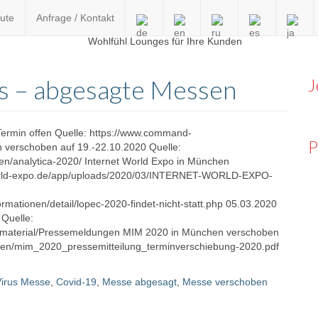
ute
Anfrage / Kontakt
en
s – abgesagte Messen
J
ermin offen Quelle: https://www.command-
P
n verschoben auf 19.-22.10.2020 Quelle:
ren/analytica-2020/ Internet World Expo in München
tworld-expo.de/app/uploads/2020/03/INTERNET-WORLD-EXPO-
mationen/detail/lopec-2020-findet-nicht-statt.php 05.03.2020
 Quelle:
material/Pressemeldungen MIM 2020 in München verschoben
ien/mim_2020_pressemitteilung_terminverschiebung-2020.pdf
irus Messe
,
Covid-19
,
Messe abgesagt
,
Messe verschoben