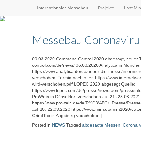
Internationaler Messebau
Projekte
Last Min
Custom
expo24sev
made
Messebau Coronaviru
eventware
09.03.2020 Command Control 2020 abgesagt, neuer T
control.com/de/news/ 06.03.2020 Analytica in Münche
https://www.analytica.de/de/ueber-die-messe/informie
verschoben, Termin noch offen https://www.interne
wird-verschoben.pdf LOPEC 2020 abgesagt Quelle:
https://www.lopec.com/de/presse/newsroom/presseinfor
ProWein in Düsseldorf verschoben auf 21.-23.03.2021
https://www.prowein.de/de/F%C3%BCr_Presse/Presse
auf 20.-22.03.2020 https://www.mim.de/mim2020/date
GrindTec in Augsburg verschoben […]
Posted in
NEWS
Tagged
abgesagte Messen
,
Corona V